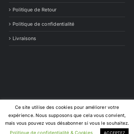
Politique de Retour
Politique de confidentialité
Livraisons
Ce site utilise des cookies pour améliorer votre
expérience. Nous supposons que cela vous convient,
Copyright 2022 | RTFACT Brands - FRANCE
mais vous pouvez vous désabonner si vous le souhaitez.
Facebook
X
Instagram
Pinterest
Politique de confidentialité & Cookies
ACCEPTEZ