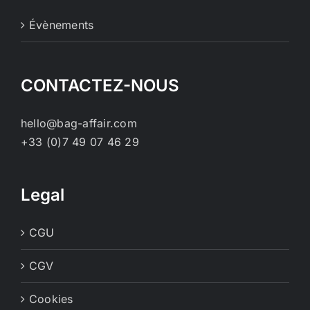
choisies
Évènements
sur
la
page
CONTACTEZ-NOUS
du
produit
hello@bag-affair.com
+33 (0)7 49 07 46 29
Legal
CGU
CGV
Cookies