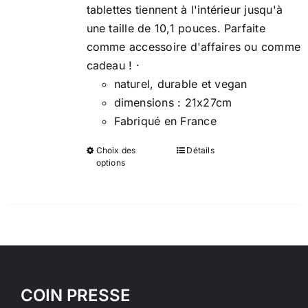
tablettes tiennent à l'intérieur jusqu'à
une taille de 10,1 pouces. Parfaite
comme accessoire d'affaires ou comme
cadeau ! ·
naturel, durable et vegan
dimensions : 21x27cm
Fabriqué en France
Choix des
Détails
Ce
options
produit
a
plusieurs
variations.
Les
options
peuvent
COIN PRESSE
être